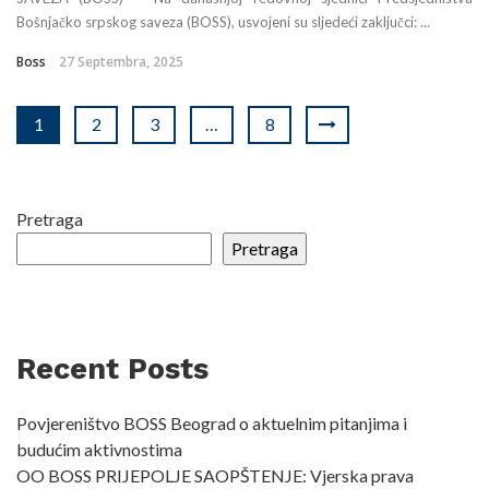
Bošnjačko srpskog saveza (BOSS), usvojeni su sljedeći zaključci: ...
Boss
27 Septembra, 2025
1
2
3
…
8
Pretraga
Pretraga
Recent Posts
Povjereništvo BOSS Beograd o aktuelnim pitanjima i
budućim aktivnostima
OO BOSS PRIJEPOLJE SAOPŠTENJE: Vjerska prava