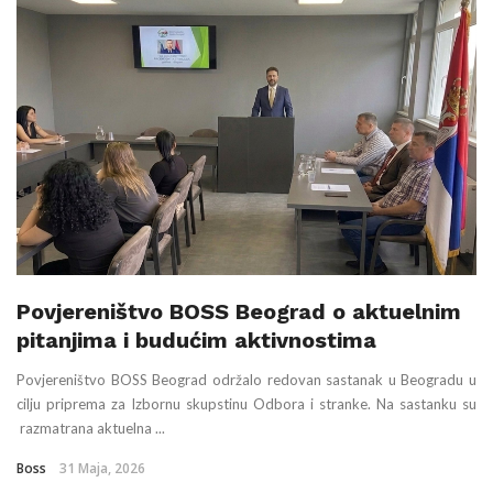
Povjereništvo BOSS Beograd o aktuelnim
pitanjima i budućim aktivnostima
Povjereništvo BOSS Beograd održalo redovan sastanak u Beogradu u
cilju priprema za Izbornu skupstinu Odbora i stranke. Na sastanku su
razmatrana aktuelna ...
Boss
31 Maja, 2026