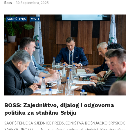
Boss
30 Septembra, 2025
SAOPŠTENJA
VESTI
BOSS: Zajedništvo, dijalog i odgovorna
politika za stabilnu Srbiju
SAOPŠTENJE SA SJEDNICE PREDSJEDNIŠTVA BOŠNJAČKO SRPSKOG
SAVEZA (BOSS) Na današnjoj redovnoj sjednici Predsjedništva