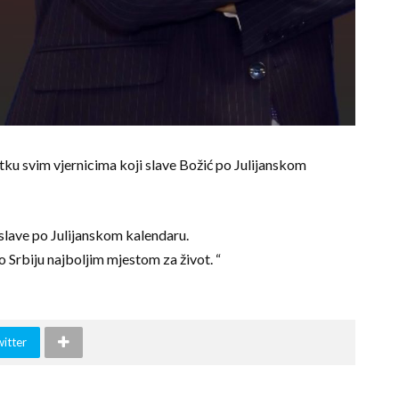
tku svim vjernicima koji slave Božić po Julijanskom
 slave po Julijanskom kalendaru.
o Srbiju najboljim mjestom za život. “
witter