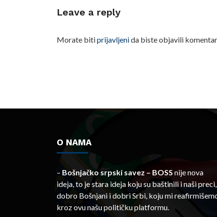
Leave a reply
Morate biti
prijavljeni
da biste objavili komentar
O NAMA
–
Bošnjačko srpski savez – BOSS
nije nova
ideja, to je stara ideja koju su baštinili i naši preci,
dobro Bošnjani i dobri Srbi, koju mi reafirmišem
kroz ovu našu političku platformu.