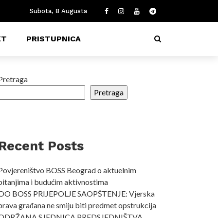
Subota, 8 Augusta
KT
PRISTUPNICA
Pretraga
Pretraga
Recent Posts
Povjereništvo BOSS Beograd o aktuelnim
pitanjima i budućim aktivnostima
OO BOSS PRIJEPOLJE SAOPŠTENJE: Vjerska
prava građana ne smiju biti predmet opstrukcija
ODRŽANA SJEDNICA PREDSJEDNIŠTVA